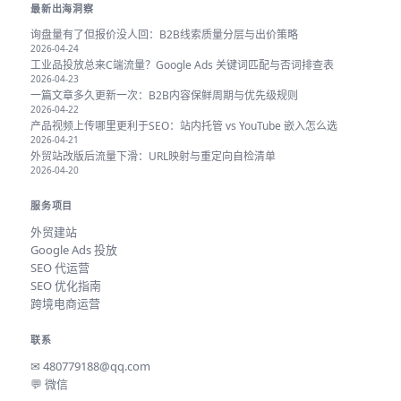
最新出海洞察
询盘量有了但报价没人回：B2B线索质量分层与出价策略
2026-04-24
工业品投放总来C端流量？Google Ads 关键词匹配与否词排查表
2026-04-23
一篇文章多久更新一次：B2B内容保鲜周期与优先级规则
2026-04-22
产品视频上传哪里更利于SEO：站内托管 vs YouTube 嵌入怎么选
2026-04-21
外贸站改版后流量下滑：URL映射与重定向自检清单
2026-04-20
服务项目
外贸建站
Google Ads 投放
SEO 代运营
SEO 优化指南
跨境电商运营
联系
✉
480779188@qq.com
💬 微信