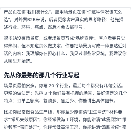
产品页在讲“我们卖什么”，应用场景页在讲“你这种情况该怎么
选”。对外贸B2B来说，后者更像客户真实的思考路径：他先描
述行业、环境、痛点，然后才会去挑型号。
很多站没有场景页，或者场景页写成“品牌宣传”。客户看完只觉
得热闹，但不知道怎么做决定。你要把场景页写成一种更贴近对
话的内容：我理解你在担心什么，我见过哪些常见坑，我建议你
从哪里开始选。
先从你最熟的那几个行业写起
场景页最怕贪多。你写 20 个行业，最后每个都只有几句空话。
更稳的做法是：先挑 3 个你们最有把握的场景，最好满足这几个
特点：订单金额高、复购多、售后少、你能讲出具体细节。
比如你经常做食品生产线，那你至少能讲清“卫生清洗”“材料要
求”“常见失效原因”；你经常做海工环境，你能讲清“盐雾腐蚀”“维
护频率”“表面处理”；你经常做高温工况，你能讲清“热胀冷缩”“密