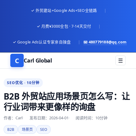
✓ 外贸建站+Google Ads+SEO全链路
|
✓ 月费¥3000全包 · 7-14天交付
|
✓ Google Ads认证专家亲自操盘
|
📧
480779188@qq.com
C
Carl Global
☰
SEO优化 · 10分钟
B2B 外贸站应用场景页怎么写：让
行业词带来更像样的询盘
作者：Carl
发布日期：2026-04-01
阅读时间：10分钟
B2B
场景页
SEO