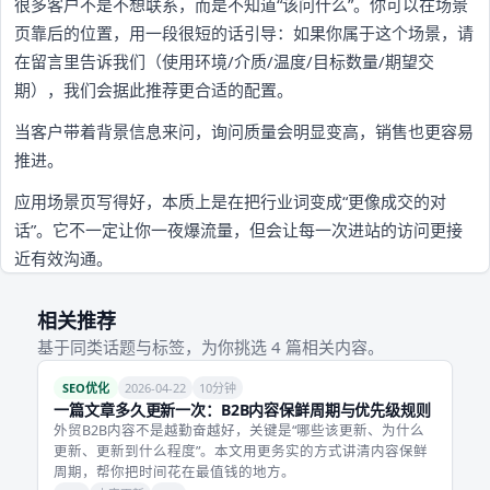
很多客户不是不想联系，而是不知道“该问什么”。你可以在场景
页靠后的位置，用一段很短的话引导：如果你属于这个场景，请
在留言里告诉我们（使用环境/介质/温度/目标数量/期望交
期），我们会据此推荐更合适的配置。
当客户带着背景信息来问，询问质量会明显变高，销售也更容易
推进。
应用场景页写得好，本质上是在把行业词变成“更像成交的对
话”。它不一定让你一夜爆流量，但会让每一次进站的访问更接
近有效沟通。
相关推荐
基于同类话题与标签，为你挑选 4 篇相关内容。
SEO优化
2026-04-22
10分钟
一篇文章多久更新一次：B2B内容保鲜周期与优先级规则
外贸B2B内容不是越勤奋越好，关键是“哪些该更新、为什么
更新、更新到什么程度”。本文用更务实的方式讲清内容保鲜
周期，帮你把时间花在最值钱的地方。