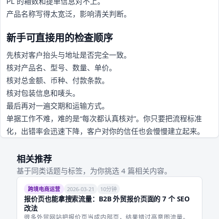
PL 的箱数和提单信息对不上。
产品名称写得太宽泛，影响清关判断。
新手可直接用的检查顺序
先核对客户抬头与地址是否完全一致。
核对产品名、型号、数量、单价。
核对总金额、币种、付款条款。
核对包装信息和唛头。
最后再对一遍交期和运输方式。
单据工作不难，难的是“每次都认真核对”。你只要把流程标准
化，出错率会迅速下降，客户对你的信任也会慢慢建立起来。
相关推荐
基于同类话题与标签，为你挑选 4 篇相关内容。
跨境电商运营
2026-03-21
10分钟
报价页也能拿搜索流量：B2B 外贸报价页面的 7 个 SEO
改法
很多外贸网站把报价页当成内部页，结果错过高意图流量。