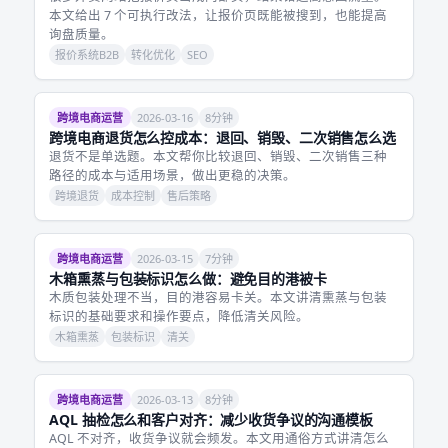
本文给出 7 个可执行改法，让报价页既能被搜到，也能提高
询盘质量。
报价系统B2B
转化优化
SEO
跨境电商运营
2026-03-16
8分钟
跨境电商退货怎么控成本：退回、销毁、二次销售怎么选
退货不是单选题。本文帮你比较退回、销毁、二次销售三种
路径的成本与适用场景，做出更稳的决策。
跨境退货
成本控制
售后策略
跨境电商运营
2026-03-15
7分钟
木箱熏蒸与包装标识怎么做：避免目的港被卡
木质包装处理不当，目的港容易卡关。本文讲清熏蒸与包装
标识的基础要求和操作要点，降低清关风险。
木箱熏蒸
包装标识
清关
跨境电商运营
2026-03-13
8分钟
AQL 抽检怎么和客户对齐：减少收货争议的沟通模板
AQL 不对齐，收货争议就会频发。本文用通俗方式讲清怎么