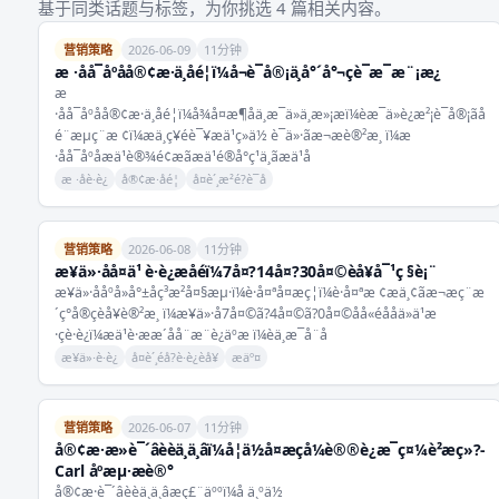
基于同类话题与标签，为你挑选 4 篇相关内容。
营销策略
2026-06-09
11分钟
æ ·åå¯åºåå®¢æ·ä¸åé¦ï¼å¬è¯å®¡ä¸å°´å°¬çè¯æ¯æ¨¡æ¿
æ
·åå¯åºåå®¢æ·ä¸åé¦ï¼å¾å¤æ¶åä¸æ¯ä»ä¸æ»¡æï¼èæ¯ä»è¿æ²¡è¯å®¡ãå
é¨æµç¨æ ¢ï¼æä¸ç¥éè¯¥æä¹ç»ä½ è¯ä»·ãæ¬æè®²æ¸ ï¼æ
·åå¯åºåæä¹è®¾é¢æãæä¹é®å°ç¹ä¸ãæä¹å
æ ·åè·è¿
å®¢æ·åé¦
å¤è´¸æ²é?è¯å
营销策略
2026-06-08
11分钟
æ¥ä»·åå¤ä¹ è·è¿æåéï¼7å¤?14å¤?30å¤©èå¥å¯¹ç §è¡¨
æ¥ä»·ååºå»å°±åç³æ²å¤§æµ·ï¼è·å¤ªå¤æç¦ï¼è·å¤ªæ ¢æä¸¢ãæ¬æç¨æ
´ç°å®çèå¥è®²æ¸ ï¼æ¥ä»·å7å¤©ã?4å¤©ã?0å¤©åå«éååä»ä¹æ
·çè·è¿ï¼æä¹è·ææ´åå¨æ¨è¿äºæ ï¼èä¸æ¯å¨å
æ¥ä»·è·è¿
å¤è´¸éå?è·è¿èå¥
æäº¤
营销策略
2026-06-07
11分钟
å®¢æ·æ»è¯´âèèä¸ä¸âï¼å¦ä½å¤æ­çå¼è®®è¿æ¯ç¤¼è²æç»?-
Carl åºæµ·æè®°
å®¢æ·è¯´âèèä¸ä¸âæç£¨äººï¼å ä¸ºä½