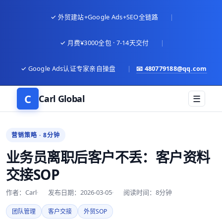
✓ 外贸建站+Google Ads+SEO全链路
|
✓ 月费¥3000全包 · 7-14天交付
|
✓ Google Ads认证专家亲自操盘
|
📧
480779188@qq.com
C
Carl Global
☰
营销策略 · 8分钟
业务员离职后客户不丢：客户资料
交接SOP
作者：Carl
发布日期：2026-03-05
阅读时间：8分钟
团队管理
客户交接
外贸SOP