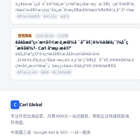
ä¸ç¥éä»æ¯ççå¨è¯ä¼°ï¼è¿æ¯ç¤¼è²æç»ãæ¬æç¨æ´å®ç¨çæ¹å¼è®²æ¸
ï¼æä¹ä»å®¢æ·çè¡ä¸ºåä¿¡æ¯å¤æ­çå®æå¾ï¼æä¹é®é®é¢ä¸å°´å°¬ï¼æ
å®¢æ·å¼è®®
å¤è´¸è·è¿
æäº¤
营销策略
2026-06-06
12分钟
èåèåæä¹ç»´æ¤å®¢æ·ä¸æ­èï¼å ¨å¹´è§¦è¾¾èå¥è¡¨ï¼å¯ç
´æ¥å¥ï¼?- Carl åºæµ·æè®°
èåå¿å°æ²¡ç©ºè·è¿ï¼èåå®¢æ·ååå¤±èï¼å¾å¤å¤è
´¸å¢éé½è¸©è¿è¿ä¸ªåãæ¬æç»ä½ ä¸ä¸ªæ´ç°å®çå ¨å¹´è§¦è¾¾èå¥ï¼ä¸é
ç¾¤åé¸¡æ±¤ï¼èæ¯ç¨âæçç±ãæä»·å¼âçå°è§¦è¾¾ï¼è®©å
å®¢æ·ç»´æ¤
èåèå
è§¦è¾¾èå¥
C
Carl Global
专注外贸出海运营，月费3000元一站式服务，帮助企业快速获取海
外询盘。
中英俄三语 · Google Ads & SEO · 一对一服务