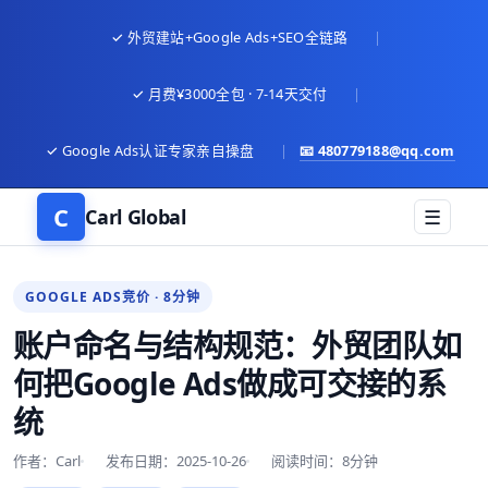
✓ 外贸建站+Google Ads+SEO全链路
|
✓ 月费¥3000全包 · 7-14天交付
|
✓ Google Ads认证专家亲自操盘
|
📧
480779188@qq.com
C
Carl Global
☰
GOOGLE ADS竞价 · 8分钟
账户命名与结构规范：外贸团队如
何把Google Ads做成可交接的系
统
作者：Carl
发布日期：2025-10-26
阅读时间：8分钟