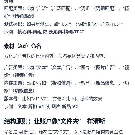
键词
）
匹配类型
：比如“广泛”（
广泛匹配
）、“词组”（
词组匹配
）、“精
确”（
精确匹配
）
测试标识
：如果是测试，加“TEST”，比如“核心词-广泛-TEST”
示例：
核心词-词组
或
长尾词-精确-TEST
素材（Ad）命名
素材是广告组的具体内容，命名要区分类型和内容：
广告类型
：比如“文本”（
文本广告
）、“图片”（
图片广告
）、“视
频”（
视频广告
）
内容主题
：比如“折扣”（
折扣信息
）、“新品”（
新品信息
）、“功
能”（
功能信息
）
版本号
：比如“V1”“V2”，方便对比不同版本的效果
示例：
文本-折扣-V1
或
图片-新品-V2
结构原则：让账户像“文件夹”一样清晰
命名是“身份证”，结构是“文件夹”。以下是账户结构的黄金法