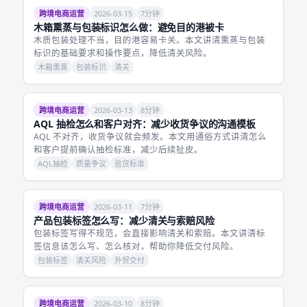
跨境电商运营
2026-03-15
7分钟
木箱熏蒸与包装标识怎么做：避免目的港被卡
木质包装处理不当，目的港容易卡关。本文讲清熏蒸与包装
标识的基础要求和操作要点，降低清关风险。
木箱熏蒸
包装标识
清关
跨境电商运营
2026-03-13
8分钟
AQL 抽检怎么和客户对齐：减少收货争议的沟通模板
AQL 不对齐，收货争议就会频发。本文用通俗方式讲清怎么
和客户提前确认抽检标准，减少后续扯皮。
AQL抽检
质量争议
验货标准
跨境电商运营
2026-03-11
7分钟
产品包装标签怎么写：减少清关与索赔风险
包装标签写得不规范，会直接影响清关和索赔。本文讲清标
签信息该怎么写、怎么核对，帮助你降低交付风险。
包装标签
清关风险
外贸交付
跨境电商运营
2026-03-10
8分钟