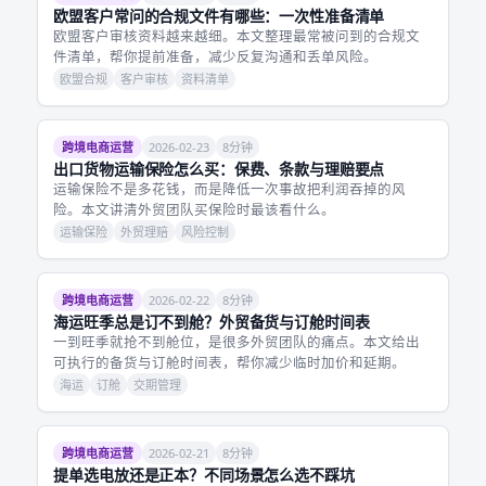
欧盟客户常问的合规文件有哪些：一次性准备清单
欧盟客户审核资料越来越细。本文整理最常被问到的合规文
件清单，帮你提前准备，减少反复沟通和丢单风险。
欧盟合规
客户审核
资料清单
跨境电商运营
2026-02-23
8分钟
出口货物运输保险怎么买：保费、条款与理赔要点
运输保险不是多花钱，而是降低一次事故把利润吞掉的风
险。本文讲清外贸团队买保险时最该看什么。
运输保险
外贸理赔
风险控制
跨境电商运营
2026-02-22
8分钟
海运旺季总是订不到舱？外贸备货与订舱时间表
一到旺季就抢不到舱位，是很多外贸团队的痛点。本文给出
可执行的备货与订舱时间表，帮你减少临时加价和延期。
海运
订舱
交期管理
跨境电商运营
2026-02-21
8分钟
提单选电放还是正本？不同场景怎么选不踩坑