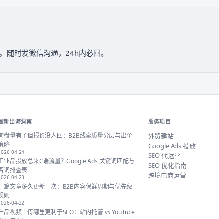
据跟踪。随时发微信沟通，24h内必回。
最新出海洞察
服务项目
询盘量有了但报价没人回：B2B线索质量分层与出价
外贸建站
策略
Google Ads 投放
2026-04-24
SEO 代运营
工业品投放总来C端流量？Google Ads 关键词匹配与
SEO 优化指南
否词排查表
跨境电商运营
2026-04-23
一篇文章多久更新一次：B2B内容保鲜周期与优先级
规则
2026-04-22
产品视频上传哪里更利于SEO：站内托管 vs YouTube