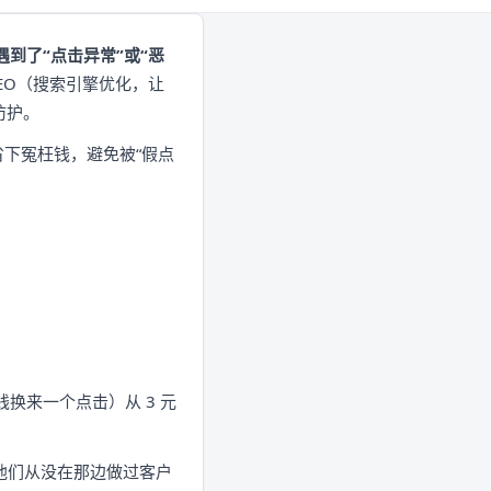
遇到了“点击异常”或“恶
EO（搜索引擎优化，让
防护。
省下冤枉钱，避免被“假点
换来一个点击）从 3 元
，而他们从没在那边做过客户