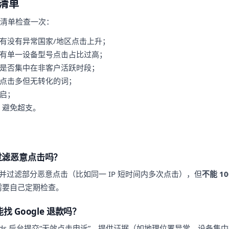
清单
面清单检查一次：
看有没有异常国家/地区点击上升；
没有单一设备型号点击占比过高；
击是否集中在非客户活跃时段；
除点击多但无转化的词；
开启；
，避免超支。
自己过滤恶意点击吗？
识别并过滤部分恶意点击（比如同一 IP 短时间内多次点击），但
不能 1
你需要自己定期检查。
 Google 退款吗？
e Ads 后台提交“无效点击申诉”，提供证据（如地理位置异常、设备集