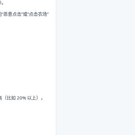
秒。
“恶意点击”或“点击农场”
（比如 20% 以上），
。