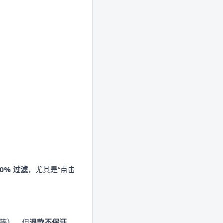
00% 过滤
，尤其是“点击
中等）。但
退款不保证
，