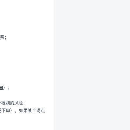
；
费；
开启）；
少被刷的风险；
或下单）。如果某个词点