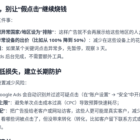
，别让“假点击”继续烧钱
三件事：
异常国家/地区设为“排除”
：这样广告就不会再展示给这些地区的人
常设备的出价（比如从 100% 降到 50%）
：减少在这些设备上的花
组
：如果某个关键词点击异常多，先暂停，观察 3 天。
 Ads 后台完成，不需要额外工具。
低损失，建立长期防护
设置减少风险：
oogle Ads 会自动识别并过滤可疑点击（在“账户设置” → “安全”中
上限”
：避免单次点击成本过高（CPC）导致预算快速耗尽；
配”
：把广告投给老客户或网站访客，这些人更可能是真实客户，减
：看哪些词被点击了，但没带来转化（转化，比如客户留下联系方式
除。