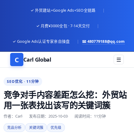
✓ 外贸建站+Google Ads+SEO全链路
|
✓ 月费¥3000全包 · 7-14天交付
|
✓ Google Ads认证专家亲自操盘
|
📧
480779188@qq.com
C
Carl Global
☰
SEO优化 · 11分钟
竞争对手内容差距怎么挖：外贸站
用一张表找出该写的关键词簇
作者：Carl
发布日期：2025-10-03
阅读时间：11分钟
竞品分析
关键词簇
优先级