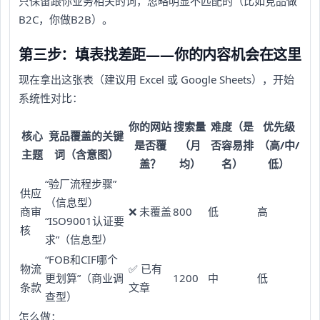
只保留跟你业务相关的词，忽略明显不匹配的（比如竞品做
B2C，你做B2B）。
第三步：填表找差距——你的内容机会在这里
现在拿出这张表（建议用 Excel 或 Google Sheets），开始
系统性对比：
你的网站
搜索量
难度（是
优先级
核心
竞品覆盖的关键
是否覆
（月
否容易排
（高/中/
主题
词（含意图）
盖？
均）
名）
低）
“验厂流程步骤”
供应
（信息型）
商审
❌ 未覆盖
800
低
高
“ISO9001认证要
核
求”（信息型）
“FOB和CIF哪个
物流
✅ 已有
更划算”（商业调
1200
中
低
条款
文章
查型）
怎么做：