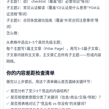
子主题1：验厂 checklist（覆盖“验厂必查项目”等词）
子主题2：常见认证解读（覆盖“CE认证是什么意思”“FDA认
证流程”等词）
子主题3：合同条款避坑指南（覆盖“外贸合同注意事项”等
词）
怎么做：
从表格中选出3–5个高优先级主题；
每个主题写1篇主文章（Pillar Page），再写3–5篇子文章；
子文章内链到主文章，主文章汇总所有子主题——形成内容
网络。
你的内容差距检查清单
做完以上步骤后，用这个清单确认是否漏掉关键环节：
✅ 是否分析了至少3个竞品的内容结构？
✅ 是否按搜索意图分类了关键词（信息/商业/交易/导航）？
✅ 是否用表格对比了“竞品有 vs 你没有”的关键词？