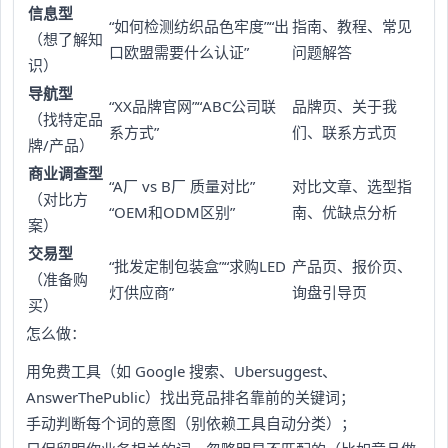
信息型
“如何检测纺织品色牢度”“出
指南、教程、常见
（想了解知
口欧盟需要什么认证”
问题解答
识）
导航型
“XX品牌官网”“ABC公司联
品牌页、关于我
（找特定品
系方式”
们、联系方式页
牌/产品）
商业调查型
“A厂 vs B厂 质量对比”
对比文章、选型指
（对比方
“OEM和ODM区别”
南、优缺点分析
案）
交易型
“批发定制包装盒”“求购LED
产品页、报价页、
（准备购
灯供应商”
询盘引导页
买）
怎么做：
用免费工具（如 Google 搜索、Ubersuggest、
AnswerThePublic）找出竞品排名靠前的关键词；
手动判断每个词的意图（别依赖工具自动分类）；