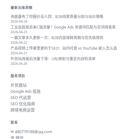
最新出海洞察
询盘量有了但报价没人回：B2B线索质量分层与出价策略
2026-04-24
工业品投放总来C端流量？Google Ads 关键词匹配与否词排查表
2026-04-23
一篇文章多久更新一次：B2B内容保鲜周期与优先级规则
2026-04-22
产品视频上传哪里更利于SEO：站内托管 vs YouTube 嵌入怎么选
2026-04-21
外贸站改版后流量下滑：URL映射与重定向自检清单
2026-04-20
服务项目
外贸建站
Google Ads 投放
SEO 代运营
SEO 优化指南
跨境电商运营
联系
✉
480779188@qq.com
💬 微信