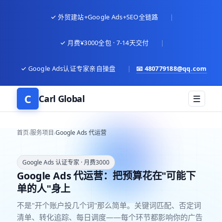
✓ 外贸建站+Google Ads+SEO全链路
|
✓ 月费¥3000全包 · 7-14天交付
|
✓ Google Ads认证专家亲自操盘
|
📧
480779188@qq.com
C
Carl Global
☰
首页
服务项目
Google Ads 代运营
›
›
Google Ads 认证专家 · 月费3000
Google Ads 代运营：把预算花在"可能下
单的人"身上
不是"开个账户投几个词"那么简单。关键词匹配、否定词
清单、转化追踪、每日调度——每个环节都影响你的广告