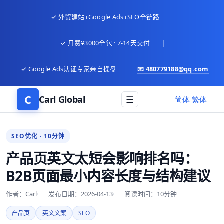
✓ 外贸建站+Google Ads+SEO全链路
|
✓ 月费¥3000全包 · 7-14天交付
|
✓ Google Ads认证专家亲自操盘
|
📧
480779188@qq.com
C
Carl Global
☰
语言
简体
繁体
SEO优化 · 10分钟
产品页英文太短会影响排名吗：
B2B页面最小内容长度与结构建议
作者：Carl
发布日期：2026-04-13
阅读时间：10分钟
产品页
英文文案
SEO