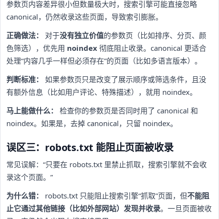
参数页内容差异很小但数量极大时，搜索引擎可能直接忽略
canonical，仍然收录这些页面，导致索引膨胀。
正确做法：
对于
没有独立价值
的参数页（比如排序、分页、颜
色筛选），优先用
noindex
彻底阻止收录。canonical 更适合
处理“内容几乎一样但必须存在”的页面（比如多语言版本）。
判断标准：
如果参数页只是改变了展示顺序或筛选条件，且没
有额外信息（比如用户评论、特殊描述），就用 noindex。
马上能做什么：
检查你的参数页是否同时用了 canonical 和
noindex。如果是，去掉 canonical，只留 noindex。
误区三：robots.txt 能阻止页面被收录
常见误解：“只要在 robots.txt 里禁止抓取，搜索引擎就不会收
录这个页面。”
为什么错：
robots.txt 只能阻止搜索引擎“抓取”页面，但
不能阻
止它通过其他链接（比如外部网站）发现并收录
。一旦页面被收