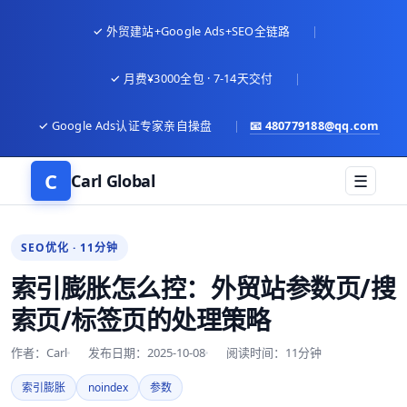
✓ 外贸建站+Google Ads+SEO全链路
|
✓ 月费¥3000全包 · 7-14天交付
|
✓ Google Ads认证专家亲自操盘
|
📧
480779188@qq.com
C
Carl Global
☰
SEO优化 · 11分钟
索引膨胀怎么控：外贸站参数页/搜
索页/标签页的处理策略
作者：Carl
发布日期：2025-10-08
阅读时间：11分钟
索引膨胀
noindex
参数