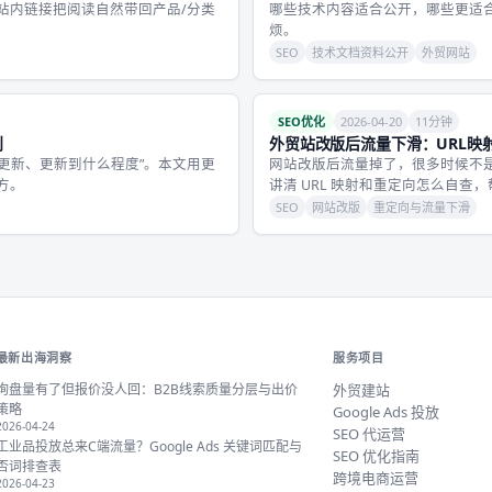
站内链接把阅读自然带回产品/分类
哪些技术内容适合公开，哪些更适
烦。
SEO
技术文档资料公开
外贸网站
SEO优化
2026-04-20
11分钟
则
外贸站改版后流量下滑：URL映
么更新、更新到什么程度”。本文用更
网站改版后流量掉了，很多时候不是
方。
讲清 URL 映射和重定向怎么自查
SEO
网站改版
重定向与流量下滑
最新出海洞察
服务项目
询盘量有了但报价没人回：B2B线索质量分层与出价
外贸建站
策略
Google Ads 投放
2026-04-24
SEO 代运营
工业品投放总来C端流量？Google Ads 关键词匹配与
SEO 优化指南
否词排查表
跨境电商运营
2026-04-23