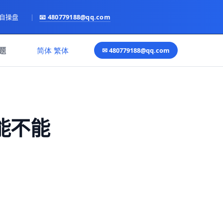
亲自操盘
|
📧
480779188@qq.com
语言
题
简体
繁体
✉
480779188@qq.com
能不能