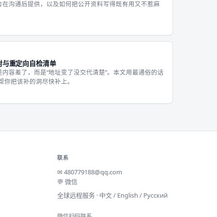
合在沟通后提供，以及如何把公开资料写得既有用又不惹麻
射与重定向自检清单
内容差了，而是“地址变了没交代清楚”。本文用最通俗的话
，帮你把该补的洞尽快补上。
联系
✉
480779188@qq.com
💬 微信
全球远程服务 · 中文 / English / Русский
微信扫码联系