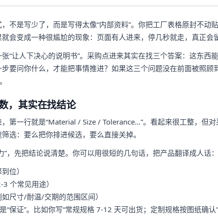
，不是写少了，而是写得太像“内部资料”。你把工厂表格原封不动
果就会变成一种很尴尬的现象：页面有人进来，停几秒就走，真正会
张“让人下决心的说明书”。采购点进来其实在找三个答案：这东西
一步要问你什么，才能把事情推进？如果这三个问题没在前面被照顾
”。
数，其实在找结论
行就是“Material / Size / Tolerance…”。看起来很工
速筛选：要么把你排进候选，要么直接关掉。
力”，先把结论说清楚。你可以用很短的几句话，把产品翻译成人话
释到位）
-3 个常见用途）
如尺寸/耐温/交期的范围区间）
是“保证”。比如你写“常规规格 7-12 天可出货；定制规格按图纸确