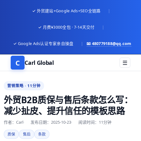
✓ 外贸建站+Google Ads+SEO全链路
|
✓ 月费¥3000全包 · 7-14天交付
|
✓ Google Ads认证专家亲自操盘
|
📧
480779188@qq.com
C
Carl Global
☰
营销策略 · 11分钟
外贸B2B质保与售后条款怎么写：
减少扯皮、提升信任的模板思路
作者：Carl
发布日期：2025-10-23
阅读时间：11分钟
质保
售后
条款