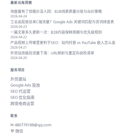
最新出海洞察
询盘量有了但报价没人回：B2B线索质量分层与出价策略
2026-04-24
工业品投放总来C端流量？Google Ads 关键词匹配与否词排查表
2026-04-23
一篇文章多久更新一次：B2B内容保鲜周期与优先级规则
2026-04-22
产品视频上传哪里更利于SEO：站内托管 vs YouTube 嵌入怎么选
2026-04-21
外贸站改版后流量下滑：URL映射与重定向自检清单
2026-04-20
服务项目
外贸建站
Google Ads 投放
SEO 代运营
SEO 优化指南
跨境电商运营
联系
✉
480779188@qq.com
💬 微信