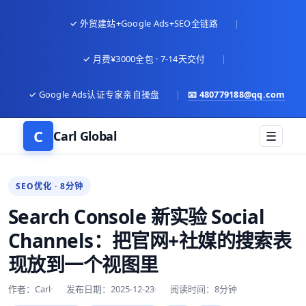
✓ 外贸建站+Google Ads+SEO全链路
|
✓ 月费¥3000全包 · 7-14天交付
|
✓ Google Ads认证专家亲自操盘
|
📧
480779188@qq.com
C
Carl Global
☰
SEO优化 · 8分钟
Search Console 新实验 Social
Channels：把官网+社媒的搜索表
现放到一个视图里
作者：Carl
发布日期：2025-12-23
阅读时间：8分钟