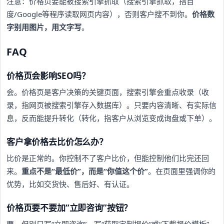
注意：价格页要能被搜索引擎抓取（搜索引擎抓取，指百
度/Google等程序读取网页内容），否则客户搜不到你。
价格数
字别用图片，用文字写
。
FAQ
价格页会影响SEO吗？
会。价格页是客户决策的关键页面，搜索引擎会重点收录（收
录，指网页被搜索引擎存入数据库）。只要内容清晰、有实际信
息，反而能提升转化（转化，指客户从浏览变成询盘或下单）。
客户拿价格去比价怎么办？
比价是正常的。你控制不了客户比价，但能控制他们比完还回
来。
重点不是“最低价”，而是“你值这个价”
。在页面里强调你的
优势，比如交货快、售后好、有认证。
价格页要不要加“立即咨询”按钮？
要。但别只写“立即咨询”，写“获取定制报价”或“下载报价模板”。