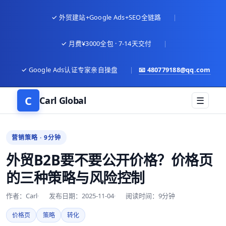
✓ 外贸建站+Google Ads+SEO全链路
|
✓ 月费¥3000全包 · 7-14天交付
|
✓ Google Ads认证专家亲自操盘
|
📧
480779188@qq.com
C
Carl Global
☰
营销策略 · 9分钟
外贸B2B要不要公开价格？价格页
的三种策略与风险控制
作者：Carl
发布日期：2025-11-04
阅读时间：9分钟
价格页
策略
转化