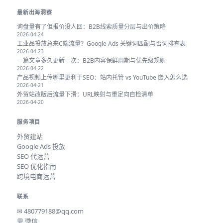
最新出海洞察
询盘量有了但报价没人回：B2B线索质量分层与出价策略
2026-04-24
工业品投放总来C端流量？Google Ads 关键词匹配与否词排查表
2026-04-23
一篇文章多久更新一次：B2B内容保鲜周期与优先级规则
2026-04-22
产品视频上传哪里更利于SEO：站内托管 vs YouTube 嵌入怎么选
2026-04-21
外贸站改版后流量下滑：URL映射与重定向自检清单
2026-04-20
服务项目
外贸建站
Google Ads 投放
SEO 代运营
SEO 优化指南
跨境电商运营
联系
✉
480779188@qq.com
💬 微信