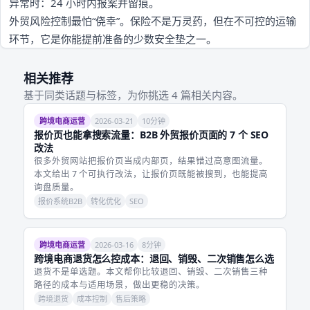
异常时：24 小时内报案并留痕。
外贸风险控制最怕“侥幸”。保险不是万灵药，但在不可控的运输
环节，它是你能提前准备的少数安全垫之一。
相关推荐
基于同类话题与标签，为你挑选 4 篇相关内容。
跨境电商运营
2026-03-21
10分钟
报价页也能拿搜索流量：B2B 外贸报价页面的 7 个 SEO
改法
很多外贸网站把报价页当成内部页，结果错过高意图流量。
本文给出 7 个可执行改法，让报价页既能被搜到，也能提高
询盘质量。
报价系统B2B
转化优化
SEO
跨境电商运营
2026-03-16
8分钟
跨境电商退货怎么控成本：退回、销毁、二次销售怎么选
退货不是单选题。本文帮你比较退回、销毁、二次销售三种
路径的成本与适用场景，做出更稳的决策。
跨境退货
成本控制
售后策略