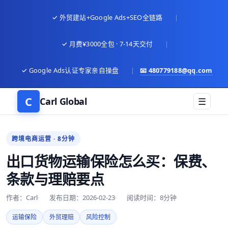
✓ 外贸建站+Google Ads+SEO全链路
|
✓ 月费¥3000全包 · 7-14天交付
|
✓ Google Ads认证专家亲自操盘
|
📧
480779188@qq.com
C
Carl Global
☰
跨境电商运营 · 8分钟
出口货物运输保险怎么买：保费、
条款与理赔要点
作者：Carl
发布日期：2026-02-23
阅读时间：8分钟
运输保险
外贸理赔
风险控制