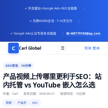
✓ 外贸建站+Google Ads+SEO全链路
|
✓ 月费¥3000全包 · 7-14天交付
|
✓ Google Ads认证专家亲自操盘
|
📧
480779188@qq.com
C
Carl Global
☰
语言
简体
繁体
SEO优化 · 10分钟
产品视频上传哪里更利于SEO：站
内托管 vs YouTube 嵌入怎么选
作者：Carl
发布日期：2026-04-21
阅读时间：10分钟
视频
产品页
SEO