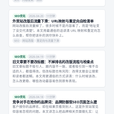
SEO优化
2026-04-20
11分钟
外贸站改版后流量下滑：URL映射与重定向自检清单
网站改版后流量掉了，很多时候不是内容差了，而是“地址变
了没交代清楚”。本文用最通俗的话讲清 URL 映射和重定向怎
么自查，帮你把该补的洞尽快补上。
SEO
网站改版
重定向与流量下滑
SEO优化
2026-04-19
11分钟
旧文章要不要改标题：不掉排名的改版流程与检查点
旧文章标题不吸引人、跟内容不一致、或者吸引到一堆不合
适的人，都值得改。但改标题也有风险：改得太狠会让搜索
和读者都迷糊。本文用更通俗的方式讲清：什么时候该改、
怎么改更稳、哪些改动最容易伤到原有表现。
SEO优化
2026-04-18
11分钟
竞争对手在抢你的品牌词：品牌防御型SEO页面怎么建
客户搜你的品牌名，却在结果页看到别人，这是外贸站常见
但容易忽视的问题。本文讲怎么把品牌相关页面做扎实：让