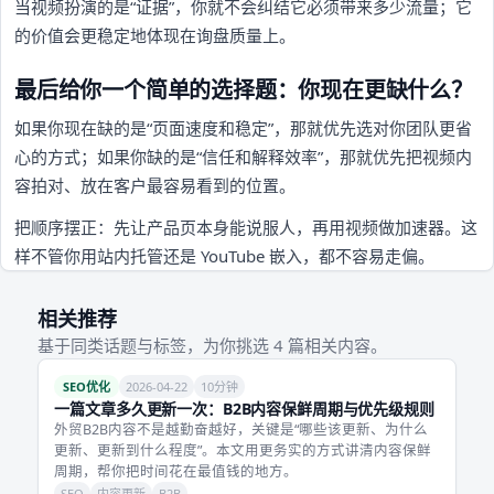
当视频扮演的是“证据”，你就不会纠结它必须带来多少流量；它
的价值会更稳定地体现在询盘质量上。
最后给你一个简单的选择题：你现在更缺什么？
如果你现在缺的是“页面速度和稳定”，那就优先选对你团队更省
心的方式；如果你缺的是“信任和解释效率”，那就优先把视频内
容拍对、放在客户最容易看到的位置。
把顺序摆正：先让产品页本身能说服人，再用视频做加速器。这
样不管你用站内托管还是 YouTube 嵌入，都不容易走偏。
相关推荐
基于同类话题与标签，为你挑选 4 篇相关内容。
SEO优化
2026-04-22
10分钟
一篇文章多久更新一次：B2B内容保鲜周期与优先级规则
外贸B2B内容不是越勤奋越好，关键是“哪些该更新、为什么
更新、更新到什么程度”。本文用更务实的方式讲清内容保鲜
周期，帮你把时间花在最值钱的地方。
SEO
内容更新
B2B