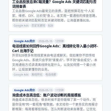
工业品投放总来C端流量？Google Ads 关键词匹配与否
词排查表
工业品做Google Ads最常见的浪费，是把预算花在“个人买
家、维修、DIY、比价党”身上。本文用一套通俗的排查思路，
帮你把关键词匹配和否定关键词梳顺，让询盘更像B2B。
Google Ads
否定关键词
B2B
Google Ads竞价
2026-05-16
12分钟
电话线索如何回传Google Ads：离线转化导入最小闭环-
Carl 出海手记
外贸B2B很多有效线索来自电话或聊天，但如果你不回传给
Google Ads，系统只会学到“谁爱点”，学不到“谁会成交”。本
文用通俗方式讲清离线转化是什么，以及如何搭一个最小闭
环，让投放更懂你的业务。
Google Ads
离线转化
电话线索
Google Ads竞价
2026-05-13
11分钟
询盘成本忽高忽低：账户波动诊断的周报模板
询盘成本忽高忽低，很多时候不是你做错了某一个动作，而
是你没用“同一套视角”看数据。本文给你一个更务实的周报诊
断框架：每周看哪些指标、怎么判断波动来自哪里，让优化