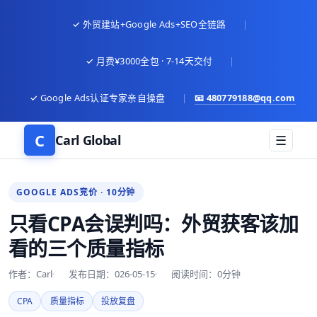
✓ 外贸建站+Google Ads+SEO全链路
|
✓ 月费¥3000全包 · 7-14天交付
|
✓ Google Ads认证专家亲自操盘
|
📧
480779188@qq.com
C
Carl Global
☰
GOOGLE ADS竞价 · 10分钟
只看CPA会误判吗：外贸获客该加
看的三个质量指标
作者：Carl
发布日期：026-05-15
阅读时间：0分钟
CPA
质量指标
投放复盘