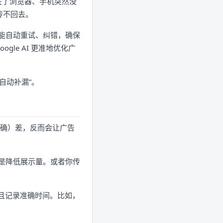
能关了浏览器、手机突然没
传不回去。
”，能自动重试、纠错，确保
le AI 更准地优化广
自动补漏”。
、准确）差，反而会让广告
，于是降低展示量。或者你传
次，并且记录准确时间。比如，