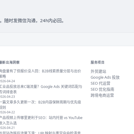
据跟踪。随时发微信沟通，24h内必回。
最新出海洞察
服务项目
询盘量有了但报价没人回：B2B线索质量分层与出价
外贸建站
策略
Google Ads 投放
2026-04-24
SEO 代运营
工业品投放总来C端流量？Google Ads 关键词匹配与
SEO 优化指南
否词排查表
跨境电商运营
2026-04-23
一篇文章多久更新一次：B2B内容保鲜周期与优先级
规则
2026-04-22
产品视频上传哪里更利于SEO：站内托管 vs YouTube
嵌入怎么选
2026-04-21
外贸站改版后流量下滑：URL映射与重定向自检清单