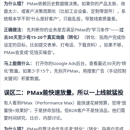
为什么错？
PMax依赖历史数据做决策。如果你的产品太新、询
盘太少、或客户决策周期长（比如工业设备、定制零部件），系
统根本学不到“什么是好客户”，只能乱投，导致线索质量差。
正确做法：
先判断你的业务是否满足PMax的“学习条件”——
过
去30天至少有15-20个真实询盘（转化）
（转化：指用户完成你
设定的目标，比如提交表单、打电话、下载资料）。如果不够，
PMax会变成“花钱买噪音”。
马上能做什么：
打开你的Google Ads后台，查看最近30天的“转
化”数量。如果少于15个，先别开PMax，用搜索广告（手动控制
关键词）积累数据。
误区二：PMax能快速放量，所以一上线就猛投
有人看到PMax（Performance Max）能快速花掉预算，觉得“放
量快=效果好”，于是拼命加钱。但B2B客户不是快消品，他们需
要时间研究、比价、内部讨论。
为什么错？
PMax的算法会优先追求“转化”（转化：指用户完成