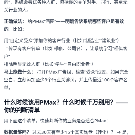
向”，系统会尝试各种人群，包括你的竞争对手、同行、甚至无
关行业的人。
正确做法：
给PMax“画圈”——
明确告诉系统哪些客户是有效
的
。比如：
用“自定义受众”添加你的客户行业（比如“制造业”“建筑业”）
上传现有客户名单（比如邮箱、公司名），让系统学习“相似客
户”
排除明显无效人群（比如“学生”“自由职业者”）
马上能做什么：
打开PMax广告组，检查“受众”设置。如果完全
空白，立刻添加至少3个行业关键词，并上传最近100个客户名
单。
什么时候该用PMax？什么时候千万别用？——
你的判断清单
用下面这个清单，快速判断你的业务是否适合PMax：
数据量够吗？
过去30天有至少15个真实询盘（转化）？ → 是，