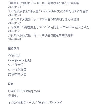
询盘量有了但报价没人回：B2B线索质量分层与出价策略
2026-04-24
工业品投放总来C端流量？Google Ads 关键词匹配与否词排查表
2026-04-23
一篇文章多久更新一次：B2B内容保鲜周期与优先级规则
2026-04-22
产品视频上传哪里更利于SEO：站内托管 vs YouTube 嵌入怎么选
2026-04-21
外贸站改版后流量下滑：URL映射与重定向自检清单
2026-04-20
服务项目
外贸建站
Google Ads 投放
SEO 代运营
SEO 优化指南
跨境电商运营
联系
✉
480779188@qq.com
💬 微信
全球远程服务 · 中文 / English / Русский