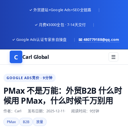
✓ 外贸建站+Google Ads+SEO全链路
|
✓ 月费¥3000全包 · 7-14天交付
|
✓ Google Ads认证专家亲自操盘
|
📧
480779188@qq.com
C
Carl Global
☰
GOOGLE ADS竞价 · 9分钟
PMax 不是万能：外贸B2B 什么时
候用 PMax，什么时候千万别用
作者：Carl
发布日期：2025-12-11
阅读时间：9分钟
PMax
B2B
放量