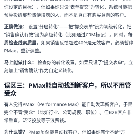
你设定的目标），但如果你只设“表单提交”为转化，系统可能把
预算投给那些随便填表的人，而不是真正有购买意向的客户。
正确做法：
设置“分层转化”——把“提交表单”设为初级转化，把
“销售确认有效”设为高级转化（比如通过CRM标记）。同时，
每
周检查线索质量
，如果销售反馈超过40%是无效客户，必须暂停
PMax，重新调整。
马上能做什么：
检查你的转化设置。如果只设了“提交表单”，立
刻加上“销售确认”作为自定义转化。
误区三：PMax能自动找到新客户，所以不用管
受众
有人觉得PMax（Performance Max）能自动发现新客户，于是
完全不管“受众”（比如行业、公司规模、职位）。但B2B客户非
常垂直，泛泛投放等于浪费钱。
为什么错？
PMax虽然能自动找客户，但如果你完全不给“方