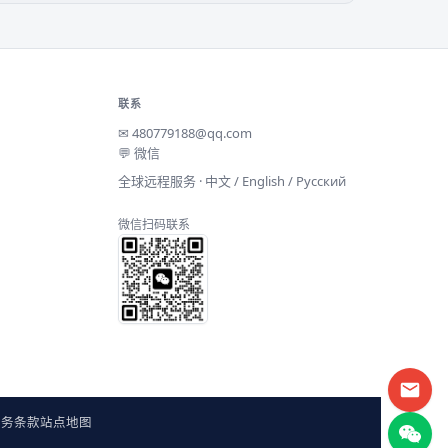
联系
✉
480779188@qq.com
💬 微信
全球远程服务 · 中文 / English / Русский
微信扫码联系
服务条款
站点地图