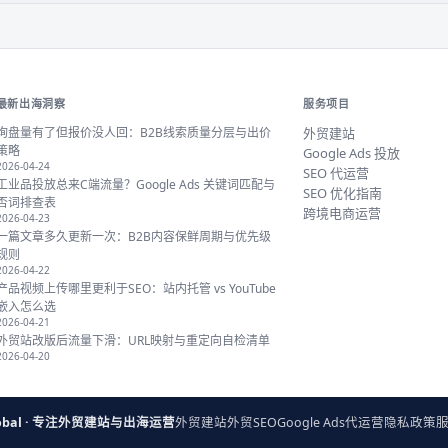
最新出海洞察
服务项目
询盘量有了但报价没人回：B2B线索质量分层与出价
外贸建站
策略
Google Ads 投放
2026-04-24
SEO 代运营
工业品投放总来C端流量？Google Ads 关键词匹配与
SEO 优化指南
否词排查表
跨境电商运营
2026-04-23
一篇文章多久更新一次：B2B内容保鲜周期与优先级
规则
2026-04-22
产品视频上传哪里更利于SEO：站内托管 vs YouTube
嵌入怎么选
2026-04-21
外贸站改版后流量下滑：URL映射与重定向自检清单
2026-04-20
 Global · 专注外贸建站与出海运营
外贸建站
外贸SEO
Google Ads代运营
隐私政策