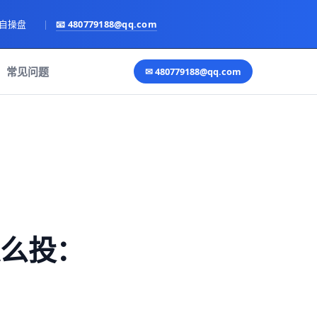
亲自操盘
|
📧
480779188@qq.com
常见问题
✉
480779188@qq.com
后怎么投：