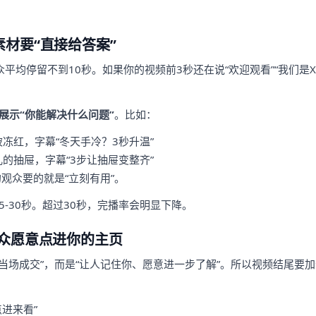
素材要“直接给答案”
，观众平均停留不到10秒。如果你的视频前3秒还在说“欢迎观看”“我们是
展示“你能解决什么问题”
。比如：
冻红，字幕“冬天手冷？3秒升温”
的抽屉，字幕“3步让抽屉变整齐”
s 的观众要的就是“立刻有用”。
5-30秒。超过30秒，完播率会明显下降。
观众愿意点进你的主页
不是“当场成交”，而是“让人记住你、愿意进一步了解”。所以视频结尾要
：
进来看”