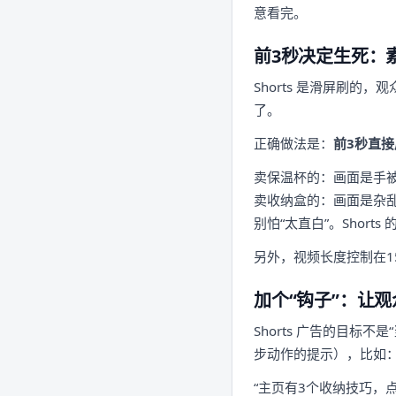
意看完。
前3秒决定生死：
Shorts 是滑屏刷的
了。
正确做法是：
前3秒直接
卖保温杯的：画面是手被
卖收纳盒的：画面是杂乱
别怕“太直白”。Short
另外，视频长度控制在1
加个“钩子”：让
Shorts 广告的目标
步动作的提示），比如
“主页有3个收纳技巧，点