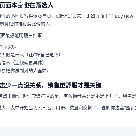
页面本身也在筛选人
落地页写得像零售页，C端还是会来。比如页面上写“Buy now”“Add 
更愿意把你推给爱比价的人。
页面最好能明确三件事：
企业采购
式大概是什么（让C端自己退场）
些信息（让线索更具体）
容易把你送到对的人面前。
击少一点没关系，销售更舒服才是关键
追点击量”。但你应该盯住的是：有效询盘占比是不是上升了，销售
少，表单开始出现公司名、用途、数量和交期时，说明你这套“匹配方式