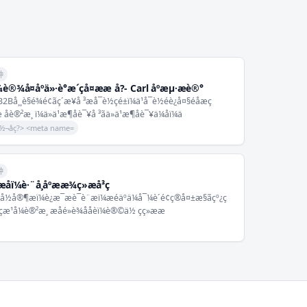
钟
è®¾å¤åºä»·è°æ´çå¤æ­æ å?- Carl åºæµ·æè®°
å¸¸è§é¾é¢ãç´æ¥å ³æå¯è½çé±ï¼ä¹å¯è½éè¿å¤§éåæç
åè®²æ¸ ï¼ä»ä¹æ¶åè¯¥å ³ãä»ä¹æ¶åè¯¥ä¼åï¼ä
½¬åç?> <meta name=
钟
ï¼è·¨å¸åºææ¾ç»æå³ç­
æå½å®¶æï¼è¿æ¯æè¯­è¨æï¼æéäºä¼å¯¼è´é¢ç®å¤±æ§ãçº¿ç
çæ¹å¼è®²æ¸ æåé»è¾ååèï¼è®©ä½ çç»ææ