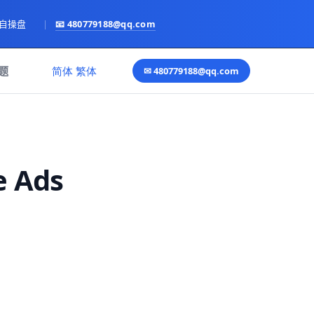
亲自操盘
|
📧
480779188@qq.com
语言
题
简体
繁体
✉
480779188@qq.com
Ads