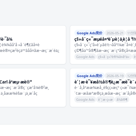
Google Ads竞价
2026-05-21
11分
¥è·¯å¾
ç§»å¨ç«¯æµéå¤ªè´µè¦ä¸è¦å ³ï¼
è¾¾åå¹å »å ´è¶£ãå¤è
ç§»å¨ç«¯ç¹å»è´µãè½¬åå°ï¼æ¯å¤è´¸B2B
è®¤çæ²éçäººâåå¤ãæ¬æç¨æ´éä¿
ç©¶åä¹°å®¶ãæ¬æç¨æ´ç°å®çå¤æ­æ 
Google Ads
ç§»å¨ç«?è®¾å¤åºä»·
è
Google Ads竞价
2026-05-19
12分
?- Carl åºæµ·æè®°
è´¦æ·è¯¥æå½å®¶è¿æ¯æè¯­è¨æå
ãæ¬æç¨æ´å®ç¨çæ¹å¼è®²æ¸
è·¨å¸åºææ¾æå¸¸è§çç»æçº ç»æ¯ï¼
¨ä¸åææ¾è§æ¨¡ä¸æ´åç
´¢æ··æãæ°æ®çä¸æãæ¬æç¨æ´å¡å®
Google Ads
è´¦æ·ç»æ
å½å®¶