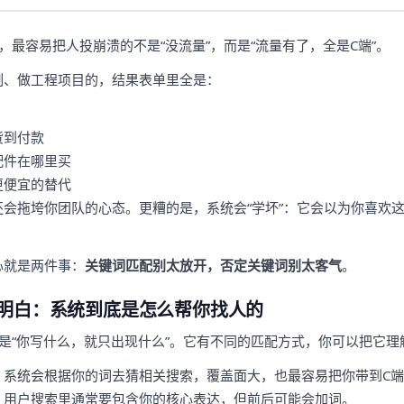
Ads，最容易把人投崩溃的不是“没流量”，而是“流量有了，全是C端”。
制、做工程项目的，结果表单里全是：
货到付款
配件在哪里买
更便宜的替代
会拖垮你团队的心态。更糟的是，系统会“学坏”：它会以为你喜欢
心就是两件事：
关键词匹配别太放开，否定关键词别太客气
。
听明白：系统到底是怎么帮你找人的
关键词不是“你写什么，就只出现什么”。它有不同的匹配方式，你可以把它理
。系统会根据你的词去猜相关搜索，覆盖面大，也最容易把你带到C
。用户搜索里通常要包含你的核心表达，但前后可能会加词。