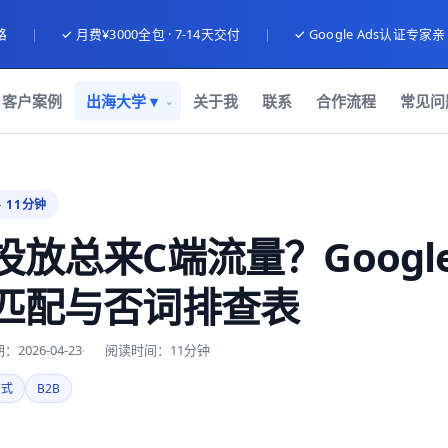
路
|
✓ 月费¥3000全包 · 7-14天交付
|
✓ Google Ads认证专家
客户案例
出海大学 ▾
关于我
联系
合作流程
常见问
· 11分钟
放总来C端流量？Google 
匹配与否词排查表
2026-04-23
阅读时间：11分钟
方式
B2B