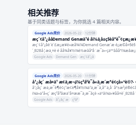
相关推荐
基于同类话题与标签，为你挑选 4 篇相关内容。
Google Ads竞价
2026-05-22
12分钟
æç´¢å¹¿ååDemand Genæä¹é åï¼ä¸å±ç§èå°è¯¢çæ¿æ
æç´¢å¹¿åè´è´£æ¿æ¥é«æå¾ï¼Demand Genæ´æ é¿æ©å¤§è§¦
´¸B2Bå¦æä¸¤è é åå¾å¥½ï¼è½æâåªå¨æ¯ä»·çäººâåå°ï¼æâæ¿æ
Google Ads
Demand Gen
æç´¢å¹¿å
Google Ads竞价
2026-05-20
11分钟
å¹¿åç´ æå¤ä¹ æ¢ä¸æ¬¡ï¼ç²å³è¯å«ä¸æ´æ°é¢çå»ºè®
å¹¿åç´ æä¸æ¯è¶é¢ç¹æ¢è¶å¥½ï¼ä¹ä¸æ¯ä¸å¹´ä¸å¨å°±æ²¡é®é¢
ï¼ä»ä¹å«ç´ æç²å³ãæä¹å¤æ­æ¯ä¸æ¯âçè »äºâï¼ä»¥åå¤è´¸B2Bå
Google Ads
å¹¿åç´ æ
ç²å³