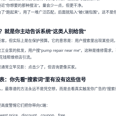
近“你想要的那种搜法”。量会少一点，但更干净。
了“跑起来”，用了一堆广泛匹配，后面就陷入“被C端包围”。这不是
？就是你主动告诉系统“这类人别给我”
拒客，但实际上是在保护预算。它的意思是：用户搜索里出现某些词
业泵的批发，用户搜“pump repair near me”，这种是维修需
就会花钱帮维修店引流。
果通常立竿见影：点击少了，但咨询更像买家。
表：你先看“搜索词”里有没有这些信号
，最靠谱的方法永远不是凭空想，而是去看真实触发你广告的“搜索
要高度警惕它们把你带向C端：
west price、discount、coupon、free