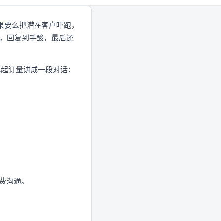
果要么把潜在客户吓跑，
吗？），回复到手酸，最后还
把起订量讲成一段对话：
越费沟通。