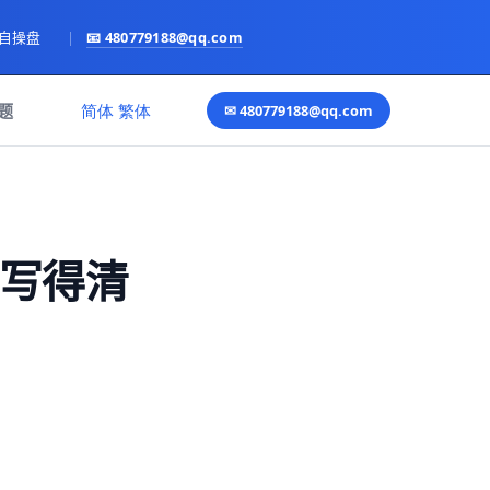
亲自操盘
|
📧
480779188@qq.com
语言
题
简体
繁体
✉
480779188@qq.com
量写得清