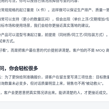
能用的写法，你可以按自己情况改掉括号里的内容：
数常规规格的起订量是（X 件）。这样做可以保证生产排产、质量一
通常可以支持（更小的数量区间），但会出现（单价上浮/交期增加/
目标市场和使用场景，我们会给你更接近真实落地的建议。
分产品可以混型号凑起订量，前提是（同材质/同工艺/同包装方式）。
试单方式。
好看”，而是把客户最在意的代价提前讲清楚。客户怕的不是 MOQ 
问，你会轻松很多
话：为了更快给到准确报价，请客户在留言里写清三项信息：目标数
询数量未必变多，但对话质量明显上来，销售也不再“被动救火”。
话，客户会更愿意把真实情况讲出来。能讲清楚的人，才更接近成交