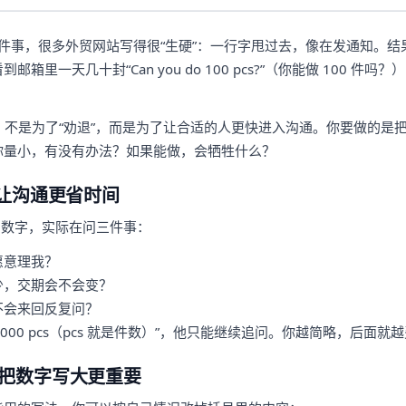
件事，很多外贸网站写得很“生硬”：一行字甩过去，像在发通知。结
箱里一天几十封“Can you do 100 pcs?”（你能做 100 件
明，不是为了“劝退”，而是为了让合适的人更快进入沟通。你要做的是
你量小，有没有办法？如果能做，会牺牲什么？
是让沟通更省时间
问数字，实际在问三件事：
愿意理我？
少，交期会不会变？
不会来回反复问？
1000 pcs（pcs 就是件数）”，他只能继续追问。你越简略，后面就
把数字写大更重要