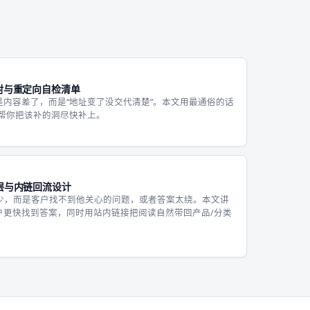
射与重定向自检清单
内容差了，而是“地址变了没交代清楚”。本文用最通俗的话
，帮你把该补的洞尽快补上。
层与内链回流设计
得少，而是客户找不到他关心的问题，或者答案太绕。本文讲
户更快找到答案，同时用站内链接把阅读自然带回产品/分类