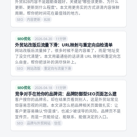
外贸B2B内容不是越勤奋越好，关键是“哪些该更新、为什么
更新、更新到什么程度”。本文用更务实的方式讲清内容保鲜
周期，帮你把时间花在最值钱的地方。
SEO
内容更新
B2B
SEO优化
2026-04-20
11分钟
外贸站改版后流量下滑：URL映射与重定向自检清单
网站改版后流量掉了，很多时候不是内容差了，而是“地址变
了没交代清楚”。本文用最通俗的话讲清 URL 映射和重定向怎
么自查，帮你把该补的洞尽快补上。
SEO
网站改版
重定向与流量下滑
SEO优化
2026-04-18
11分钟
竞争对手在抢你的品牌词：品牌防御型SEO页面怎么建
客户搜你的品牌名，却在结果页看到别人，这是外贸站常见
但容易忽视的问题。本文讲怎么把品牌相关页面做扎实：让
客户更容易确认“你是谁”，也减少被误导的风险。品牌页不是
宣传页，而是一页能验证、能联系、能做决定的入口。
SEO
品牌与外贸网站
信任