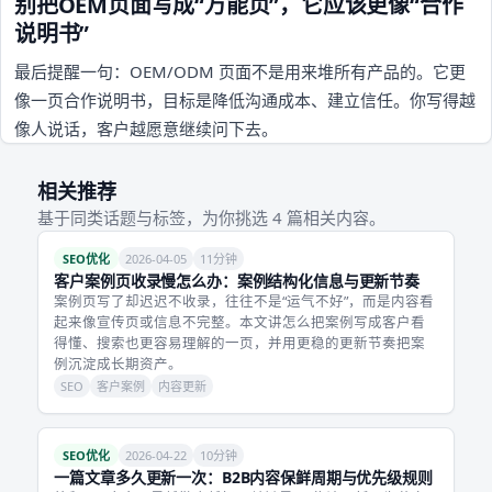
别把OEM页面写成“万能页”，它应该更像“合作
说明书”
最后提醒一句：OEM/ODM 页面不是用来堆所有产品的。它更
像一页合作说明书，目标是降低沟通成本、建立信任。你写得越
像人说话，客户越愿意继续问下去。
相关推荐
基于同类话题与标签，为你挑选 4 篇相关内容。
SEO优化
2026-04-05
11分钟
客户案例页收录慢怎么办：案例结构化信息与更新节奏
案例页写了却迟迟不收录，往往不是“运气不好”，而是内容看
起来像宣传页或信息不完整。本文讲怎么把案例写成客户看
得懂、搜索也更容易理解的一页，并用更稳的更新节奏把案
例沉淀成长期资产。
SEO
客户案例
内容更新
SEO优化
2026-04-22
10分钟
一篇文章多久更新一次：B2B内容保鲜周期与优先级规则