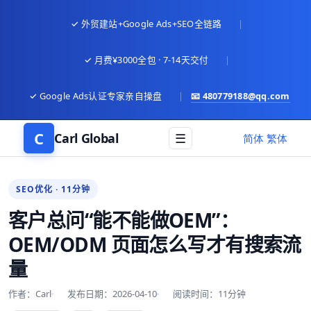
✓ 外贸建站+Google Ads+SEO全链路
|
✓ 月费¥3000全包 · 7-14天交付
|
✓ Google Ads认证专家亲自操盘
|
📧
480779188@qq.com
C
Carl Global
☰
语言
简体
繁体
SEO优化 · 11分钟
客户总问“能不能做OEM”：
OEM/ODM 页面怎么写才有搜索流
量
作者：Carl
发布日期：2026-04-10
阅读时间：11分钟