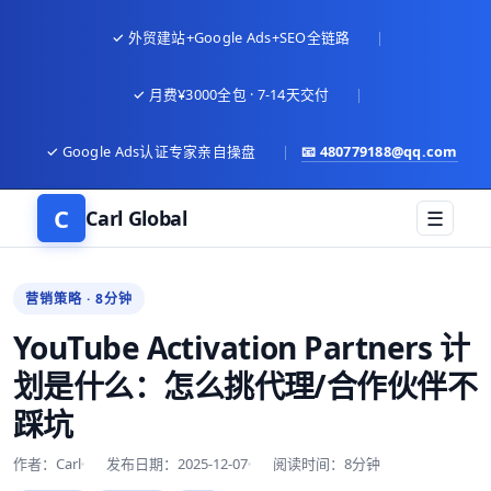
✓ 外贸建站+Google Ads+SEO全链路
|
✓ 月费¥3000全包 · 7-14天交付
|
✓ Google Ads认证专家亲自操盘
|
📧
480779188@qq.com
C
Carl Global
☰
营销策略 · 8分钟
YouTube Activation Partners 计
划是什么：怎么挑代理/合作伙伴不
踩坑
作者：Carl
发布日期：2025-12-07
阅读时间：8分钟