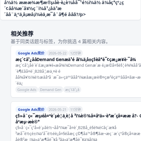
å½ä½ æææ¾æ¶æ®µåè·è¿è½åå¯¹é½ï¼ä½ ä¼åç°çº¿ç
´¢åå¾æ´å¥½ç¨ï¼å¹¿åä¹æ
´åå¨ä¸ºä¸å¡æå¡ï¼èä¸æ¯å¨å¶é ååã?/p>
相关推荐
基于同类话题与标签，为你挑选 4 篇相关内容。
Google Ads竞价
2026-05-22
12分钟
æç´¢å¹¿ååDemand Genæä¹é åï¼ä¸å±ç§èå°è¯¢çæ¿æ¥è·¯å¾
æç´¢å¹¿åè´è´£æ¿æ¥é«æå¾ï¼Demand Genæ´æ é¿æ©å¤§è§¦è¾¾åå¹
´è¶£ãå¤è´¸B2Bå¦æä¸¤è é
åå¾å¥½ï¼è½æâåªå¨æ¯ä»·çäººâåå°ï¼æâæ¿æè®¤çæ²éçäººâåå¤ãæ¬æ
´éä¿
Google Ads
Demand Gen
æç´¢å¹¿å
Google Ads竞价
2026-05-21
11分钟
ç§»å¨ç«¯æµéå¤ªè´µè¦ä¸è¦å ³ï¼è®¾å¤åºä»·è°æ´çå¤æ­æ å?- 
åºæµ·æè®°
ç§»å¨ç«¯ç¹å»è´µãè½¬åå°ï¼æ¯å¤è´¸B2Bå¸¸è§é¾é¢ãç´æ¥å
³æå¯è½çé±ï¼ä¹å¯è½éè¿å¤§éåæç ç©¶åä¹°å®¶ãæ¬æç¨æ´ç°å®çå¤æ­æ
åè®²æ¸ ï¼ä»ä¹æ¶åè¯¥å ³ãä»ä¹æ¶åè¯¥ä¼åï¼ä