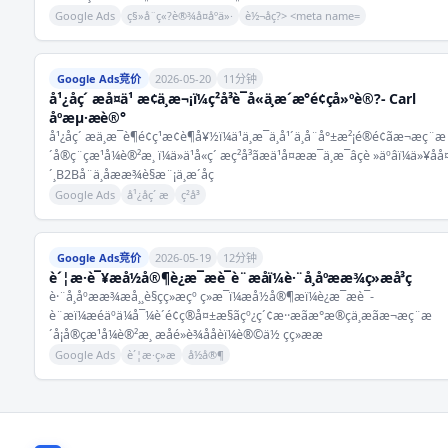
Google Ads
ç§»å¨ç«?è®¾å¤åºä»·
è½¬åç?> <meta name=
Google Ads竞价
2026-05-20
11分钟
å¹¿åç´ æå¤ä¹ æ¢ä¸æ¬¡ï¼ç²å³è¯å«ä¸æ´æ°é¢çå»ºè®?- Carl
åºæµ·æè®°
å¹¿åç´ æä¸æ¯è¶é¢ç¹æ¢è¶å¥½ï¼ä¹ä¸æ¯ä¸å¹´ä¸å¨å°±æ²¡é®é¢ãæ¬æç¨æ
´å®ç¨çæ¹å¼è®²æ¸ ï¼ä»ä¹å«ç´ æç²å³ãæä¹å¤æ­æ¯ä¸æ¯âçè »äºâï¼ä»¥åå
´¸B2Bå¨ä¸åææ¾è§æ¨¡ä¸æ´åç
Google Ads
å¹¿åç´ æ
ç²å³
Google Ads竞价
2026-05-19
12分钟
è´¦æ·è¯¥æå½å®¶è¿æ¯æè¯­è¨æåï¼è·¨å¸åºææ¾ç»æå³ç­
è·¨å¸åºææ¾æå¸¸è§çç»æçº ç»æ¯ï¼æå½å®¶æï¼è¿æ¯æè¯­
è¨æï¼æéäºä¼å¯¼è´é¢ç®å¤±æ§ãçº¿ç´¢æ··æãæ°æ®çä¸æãæ¬æç¨æ
´å¡å®çæ¹å¼è®²æ¸ æåé»è¾ååèï¼è®©ä½ çç»ææ
Google Ads
è´¦æ·ç»æ
å½å®¶