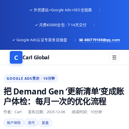
✓ 外贸建站+Google Ads+SEO全链路
|
✓ 月费¥3000全包 · 7-14天交付
|
✓ Google Ads认证专家亲自操盘
|
📧
480779188@qq.com
C
Carl Global
☰
GOOGLE ADS竞价 · 10分钟
把 Demand Gen ‘更新清单’变成账
户体检：每月一次的优化流程
作者：Carl
发布日期：2025-12-06
阅读时间：10分钟
账户体检
迭代
复盘