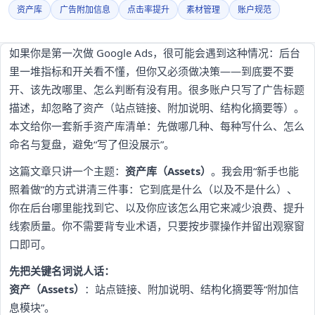
资产库
广告附加信息
点击率提升
素材管理
账户规范
如果你是第一次做 Google Ads，很可能会遇到这种情况：后台
里一堆指标和开关看不懂，但你又必须做决策——到底要不要
开、该先改哪里、怎么判断有没有用。很多账户只写了广告标题
描述，却忽略了资产（站点链接、附加说明、结构化摘要等）。
本文给你一套新手资产库清单：先做哪几种、每种写什么、怎么
命名与复盘，避免“写了但没展示”。
这篇文章只讲一个主题：
资产库（Assets）
。我会用“新手也能
照着做”的方式讲清三件事：它到底是什么（以及不是什么）、
你在后台哪里能找到它、以及你应该怎么用它来减少浪费、提升
线索质量。你不需要背专业术语，只要按步骤操作并留出观察窗
口即可。
先把关键名词说人话：
资产（Assets）
：站点链接、附加说明、结构化摘要等“附加信
息模块”。