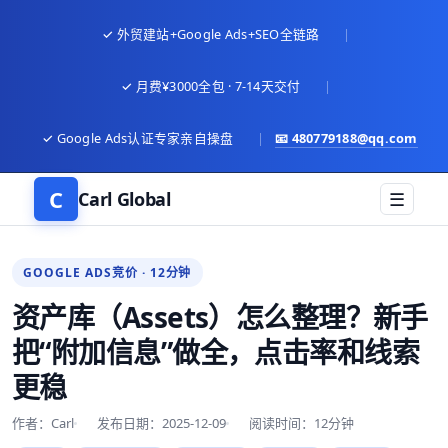
✓ 外贸建站+Google Ads+SEO全链路
|
✓ 月费¥3000全包 · 7-14天交付
|
✓ Google Ads认证专家亲自操盘
|
📧
480779188@qq.com
C
Carl Global
☰
GOOGLE ADS竞价 · 12分钟
资产库（Assets）怎么整理？新手
把“附加信息”做全，点击率和线索
更稳
作者：Carl
发布日期：2025-12-09
阅读时间：12分钟