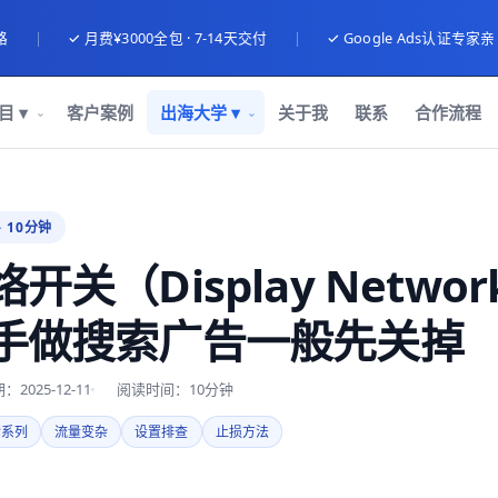
路
|
✓ 月费¥3000全包 · 7-14天交付
|
✓ Google Ads认证专家
目 ▾
客户案例
出海大学 ▾
关于我
联系
合作流程
· 10分钟
开关（Display Netwo
手做搜索广告一般先关掉
2025-12-11
阅读时间：10分钟
索系列
流量变杂
设置排查
止损方法