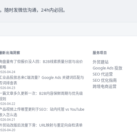
据跟踪。随时发微信沟通，24h内必回。
最新出海洞察
服务项目
询盘量有了但报价没人回：B2B线索质量分层与出价
外贸建站
策略
Google Ads 投放
2026-04-24
SEO 代运营
工业品投放总来C端流量？Google Ads 关键词匹配与
SEO 优化指南
否词排查表
跨境电商运营
2026-04-23
一篇文章多久更新一次：B2B内容保鲜周期与优先级
规则
2026-04-22
产品视频上传哪里更利于SEO：站内托管 vs YouTube
嵌入怎么选
2026-04-21
外贸站改版后流量下滑：URL映射与重定向自检清单
2026-04-20