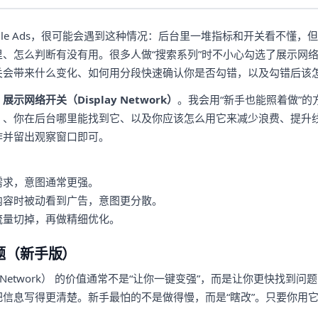
ogle Ads，很可能会遇到这种情况：后台里一堆指标和开关看不懂
、怎么判断有没有用。很多人做“搜索系列”时不小心勾选了展示网
关会带来什么变化、如何用分段快速确认你是否勾错，以及勾错后该
：
展示网络开关（Display Network）
。我会用“新手也能照着做”
）、你在后台哪里能找到它、以及你应该怎么用它来减少浪费、提升
作并留出观察窗口即可。
需求，意图通常更强。
内容时被动看到广告，意图更分散。
流量切掉，再做精细优化。
题（新手版）
ay Network） 的价值通常不是“让你一键变强”，而是让你更快找到
信息写得更清楚。新手最怕的不是做得慢，而是“瞎改”。只要你用