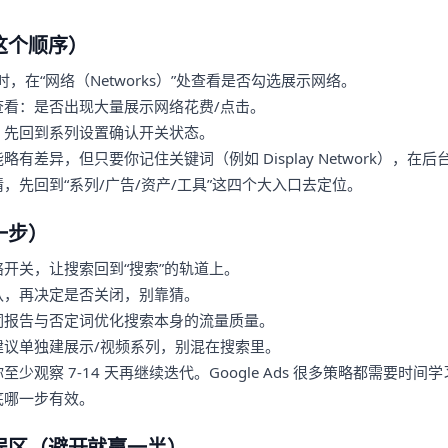
这个顺序）
，在“网络（Networks）”处查看是否勾选展示网络。
查看：是否出现大量展示网络花费/点击。
，先回到系列设置确认开关状态。
有差异，但只要你记住关键词（例如 Display Network），在
，先回到“系列/广告/资产/工具”这四个大入口去定位。
一步）
开关，让搜索回到“搜索”的轨道上。
认，再决定是否关闭，别靠猜。
词报告与否定词优化搜索本身的流量质量。
建议单独建展示/视频系列，别混在搜索里。
少观察 7-14 天再继续迭代。Google Ads 很多策略都需要时
底哪一步有效。
误区（避开就赢一半）